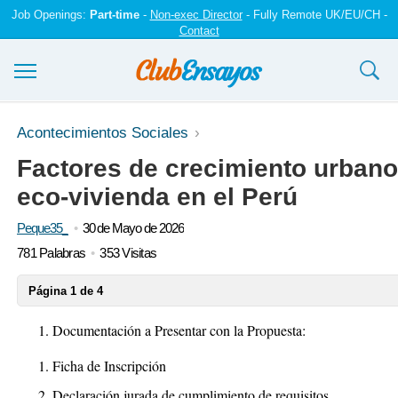
Job Openings:
Part-time
-
Non-exec Director
- Fully Remote UK/EU/CH -
Contact
Ensayos y trabajos
Acontecimientos Sociales
Factores de crecimiento urbano
Registrarse
eco-vivienda en el Perú
Iniciar sesión
Peque35_
30 de Mayo de 2026
Contáctenos
781 Palabras
353 Visitas
Página 1 de 4
Documentación a Presentar con la Propuesta:
Ficha de Inscripción
Declaración jurada de cumplimiento de requisitos