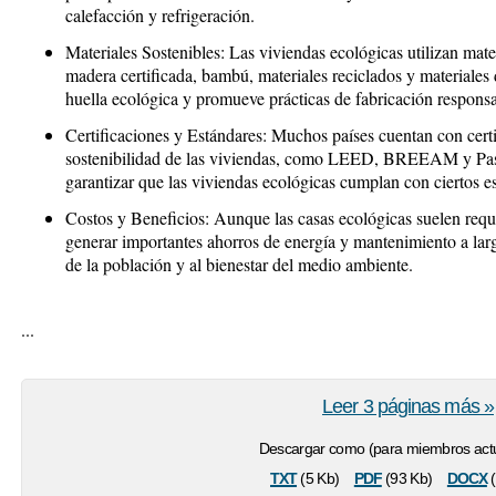
calefacción y refrigeración.
Materiales Sostenibles:
Las viviendas ecológicas utilizan mate
madera certificada, bambú, materiales reciclados y materiales
huella ecológica y promueve prácticas de fabricación responsa
Certificaciones y Estándares:
Muchos países cuentan con certi
sostenibilidad de las viviendas, como LEED, BREEAM y Pass
garantizar que las viviendas ecológicas cumplan con ciertos es
Costos y Beneficios:
Aunque las casas ecológicas suelen reque
generar importantes ahorros de energía y mantenimiento a lar
de la población y al bienestar del medio ambiente.
...
Leer 3 páginas más »
Descargar como (para miembros actu
txt
pdf
docx
(5 Kb)
(93 Kb)
(