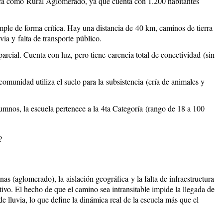
ica como
Rural Aglomerado
, ya que cuenta con 1.200 habitantes
ple de forma crítica. Hay una distancia de
40 km
, caminos de tierra
uvia y
falta de transporte
público.
arcial. Cuenta con luz, pero tiene
carencia total de conectividad
(sin
omunidad utiliza el suelo para la
subsistencia
(cría de animales y
mnos, la escuela pertenece a la
4ta Categoría
(rango de 18 a 100
?
onas (aglomerado), la
aislación geográfica
y la falta de infraestructura
ivo. El hecho de que el camino sea intransitable impide la llegada de
de lluvia, lo que define la dinámica real de la escuela más que el