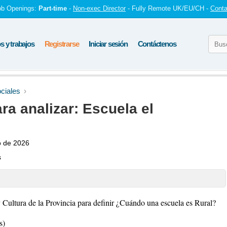
ob Openings:
Part-time
-
Non-exec Director
- Fully Remote UK/EU/CH -
Conta
 y trabajos
Registrarse
Iniciar sesión
Contáctenos
ciales
ra analizar: Escuela el
o de 2026
s
y Cultura de la Provincia para definir ¿Cuándo una escuela es Rural?
s)