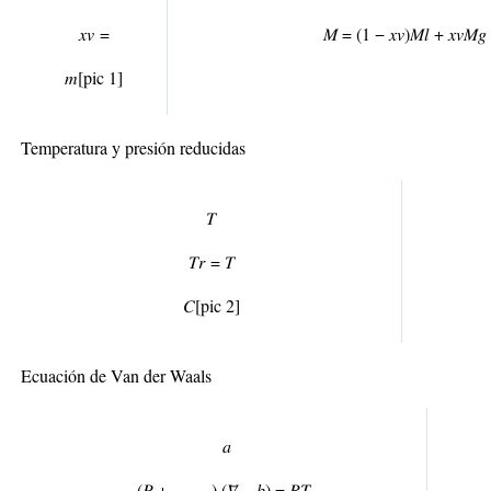
𝑥
𝑣
=
𝑀 = (1 − 𝑥
𝑣
)𝑀
𝑙
+ 𝑥
𝑣
𝑀
𝑔
𝑚
[pic 1]
Temperatura y presión reducidas
𝑇
𝑇
𝑟
= 𝑇
𝐶
[pic 2]
Ecuación de Van der Waals
𝑎
(𝑃 + ) (𝑉̅ − 𝑏) = 𝑅𝑇