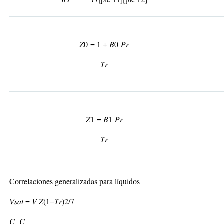
𝑍
0
= 1 + 𝐵
0
𝑃
𝑟
𝑇
𝑟
𝑍
1
= 𝐵
1
𝑃
𝑟
𝑇
𝑟
Correlaciones generalizadas para líquidos
𝑉
𝑠𝑎𝑡
= 𝑉 𝑍
(
1−𝑇
𝑟
)
2/7
𝐶
𝐶