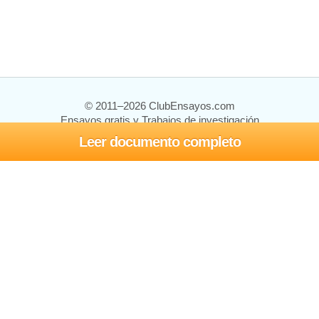
© 2011–2026 ClubEnsayos.com
Ensayos gratis y Trabajos de investigación
Leer documento completo
Ensayos y trabajos
Registrarse
Iniciar sesión
Ayuda
Contáctenos
Mapa del sitio
Política de privacidad