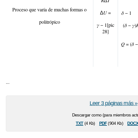
𝑅∆𝑇
Proceso que varía de muchas formas o
∆𝑈 =
𝛿 − 
politrópico
𝛾 − 1
[pic
(𝛿 − 𝛾)
28]
𝑄 =
(𝛿 
...
Leer 3 páginas más »
Descargar como (para miembros actu
txt
pdf
doc
(4 Kb)
(904 Kb)