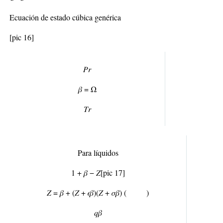
Ecuación de estado cúbica genérica
[pic 16]
𝑃
𝑟
𝛽 = Ω
𝑇
𝑟
Para líquidos
1 + 𝛽 − 𝑍
[pic 17]
𝑍 = 𝛽 + (𝑍 + 𝜖𝛽)(𝑍 + 𝜎𝛽) ( )
𝑞𝛽