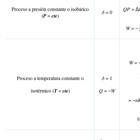
Proceso a presión constante o isobárico
𝑄
𝑃
= ∆𝐻
𝛿 = 0
(
𝑷 = 𝒄𝒕𝒆
)
𝑊 = − 
𝑊 = 
Proceso a temperatura constante o
𝛿 = 1
isotérmico (
𝑻 = 𝒄𝒕𝒆
)
𝑄 = −𝑊
= −𝑛
𝑉