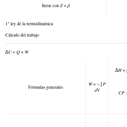
Iterar con
𝑍 = 𝛽
1° ley de la termodinámica
Cálculo del trabajo
∆𝑈 = 𝑄 + 𝑊
∆𝐻 = ∫
𝑊 = − ∫ 𝑃
Fórmulas generales
𝑑𝑉
𝐶
𝑃
−