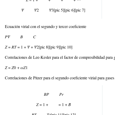
𝑉̅ 𝑉̅
2
𝑉̅
3
[pic 5]
[pic 6]
[pic 7]
Ecuación virial con el segundo y tercer coeficiente
𝑃𝑉̅ 𝐵 𝐶
𝑍 =
𝑅𝑇
= 1 +
𝑉̅
+
𝑉̅
2
[pic 8]
[pic 9]
[pic 10]
Correlaciones de Lee-Kesler para el factor de compresibilidad para 
𝑍 = 𝑍
0
+ 𝜔𝑍
1
Correlaciones de Pitzer para el segundo coeficiente virial para gases
𝐵𝑃 𝑃
𝑟
𝑍 = 1 + = 1 + 𝐵̂
𝑅𝑇 𝑇
𝑟
[pic 11]
[pic 12]