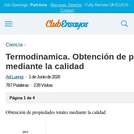
Job Openings:
Part-time
-
Non-exec Director
- Fully Remote UK/EU/CH -
Contact
Ensayos y trabajos
Ciencia
Termodinamica. Obtención de p
Registrarse
mediante la calidad
Iniciar sesión
Arii Luengo
1 de Junio de 2026
Contáctenos
787 Palabras
239 Visitas
Página 1 de 4
Obtención de propiedades totales mediante la calidad
𝑚
𝑣