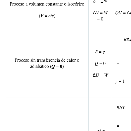
𝛿 = ±∞
Proceso a volumen constante o isocórico
∆𝑉 = 𝑊
𝑄
𝑉
= ∆𝑈
(
𝑽 = 𝒄𝒕𝒆
)
= 0
𝑅
𝛿 = 𝛾
Proceso sin transferencia de calor o
𝑄 = 0
= 
adiabático (
𝑸 = 𝟎
)
∆𝑈 = 𝑊
𝛾 − 
𝑅∆𝑇
= 