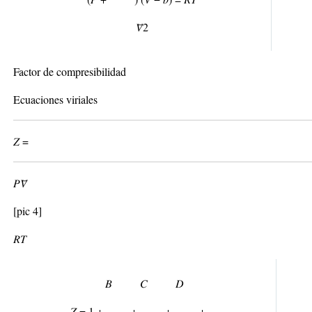
𝑉̅
2
Factor de compresibilidad
Ecuaciones viriales
𝑍 =
𝑃𝑉̅
[pic 4]
𝑅𝑇
𝐵 𝐶 𝐷
𝑍 = 1 + + + + ⋯