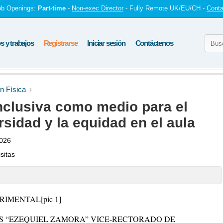
ob Openings:
Part-time
-
Non-exec Director
- Fully Remote UK/EU/CH -
Conta
 y trabajos
Registrarse
Iniciar sesión
Contáctenos
n Física
inclusiva como medio para el
rsidad y la equidad en el aula
2026
sitas
ERIMENTAL
[pic 1]
S “EZEQUIEL ZAMORA” VICE-RECTORADO DE