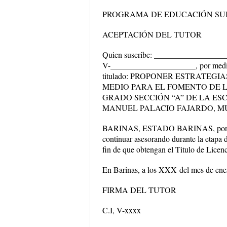
PROGRAMA DE EDUCACIÓN SU
ACEPTACIÓN DEL TUTOR
Quien suscribe:
__________________
V-_____________________,
por medi
titulado:
PROPONER ESTRATEGIAS
MEDIO PARA EL FOMENTO DE L
GRADO SECCIÓN “A” DE LA ES
MANUEL PALACIO FAJARDO, MU
BARINAS, ESTADO BARINAS,
por
continuar asesorando durante la etapa 
fin de que obtengan el Titulo de
Licen
En Barinas, a los
XXX
del mes de ene
FIRMA DEL TUTOR
C.I, V-xxxx