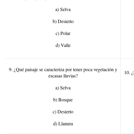
a) Selva
b) Desierto
c) Polar
d) Valle
9. ¿Qué paisaje se caracteriza por tener poca vegetación y
10. ¿
escasas lluvias?
a) Selva
b) Bosque
c) Desierto
d) Llanura