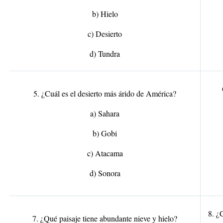
b) Hielo
c) Desierto
d) Tundra
5. ¿Cuál es el desierto más árido de América?
a) Sahara
b) Gobi
c) Atacama
d) Sonora
8. ¿
7. ¿Qué paisaje tiene abundante nieve y hielo?