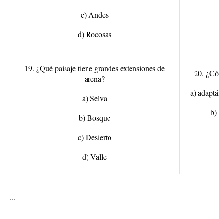
c) Andes
d) Rocosas
19. ¿Qué paisaje tiene grandes extensiones de
20. ¿Có
arena?
a) adaptá
a) Selva
b)
b) Bosque
c) Desierto
d) Valle
...