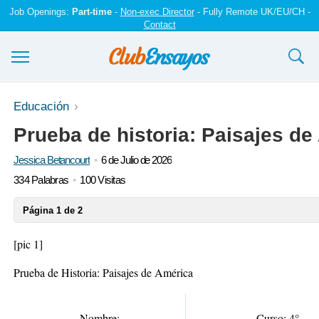
Job Openings:
Part-time
-
Non-exec Director
- Fully Remote UK/EU/CH -
Contact
Ensayos y trabajos
Educación
Prueba de historia: Paisajes de
Registrarse
Jessica Betancourt
6 de Julio de 2026
Iniciar sesión
334 Palabras
100 Visitas
Contáctenos
Página 1 de 2
[pic 1]
Prueba de Historia: Paisajes de América
Nombre:
Curso: 4°