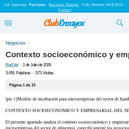
Job Openings:
Part-time
-
Non-exec Director
- Fully Remote UK/EU/CH -
Contact
Ensayos y trabajos
Negocios
Contexto socioeconómico y empr
Registrarse
Rod Vel
1 de Julio de 2026
Iniciar sesión
3.691 Palabras
573 Visitas
Contáctenos
Página 1 de 15
[pic 1]
Modelo de incubación para microempresas del sector de h
CONTEXTO SOCIOECONÓMICO Y EMPRESARIAL DEL S
El presente apartado analiza el contexto socioeconómico y empresaria
microempresas del sector de alimentos, específicamente los negoci