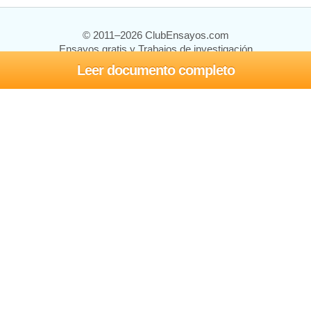
© 2011–2026 ClubEnsayos.com
Ensayos gratis y Trabajos de investigación
Leer documento completo
Ensayos y trabajos
Registrarse
Iniciar sesión
Ayuda
Contáctenos
Mapa del sitio
Política de privacidad
Términos de servicio