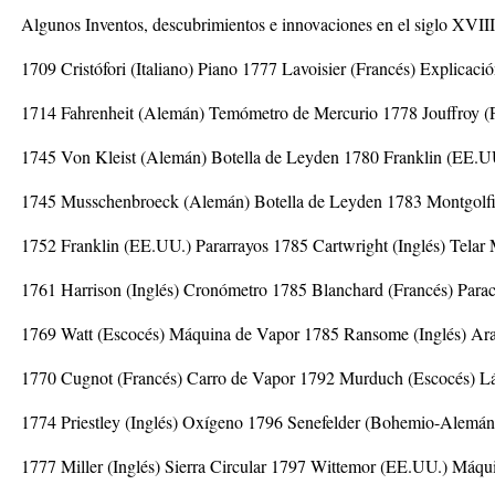
Algunos Inventos, descubrimientos e innovaciones en el siglo XVIII
1709 Cristófori (Italiano) Piano 1777 Lavoisier (Francés) Explicac
1714 Fahrenheit (Alemán) Temómetro de Mercurio 1778 Jouffroy (
1745 Von Kleist (Alemán) Botella de Leyden 1780 Franklin (EE.UU
1745 Musschenbroeck (Alemán) Botella de Leyden 1783 Montgolfie
1752 Franklin (EE.UU.) Pararrayos 1785 Cartwright (Inglés) Telar
1761 Harrison (Inglés) Cronómetro 1785 Blanchard (Francés) Parac
1769 Watt (Escocés) Máquina de Vapor 1785 Ransome (Inglés) Ar
1770 Cugnot (Francés) Carro de Vapor 1792 Murduch (Escocés) L
1774 Priestley (Inglés) Oxígeno 1796 Senefelder (Bohemio-Alemán)
1777 Miller (Inglés) Sierra Circular 1797 Wittemor (EE.UU.) Máqui