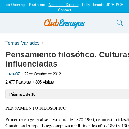
Job Openings:
Part-time
-
Non-exec Director
- Fully Remote UK/EU/CH -
Contact
Ensayos y trabajos
Temas Variados
Pensamiento filosófico. Cultura
Registrarse
influenciadas
Iniciar sesión
Lukas07
22 de Octubre de 2012
Contáctenos
2.477 Palabras
805 Visitas
Página 1 de 10
PENSAMIENTO FILOSÓFICO
Primero y en general se tuvo, durante 1870-1900, de un estilo filosóf
Cousin, en Europa. Luego empiezo a influir en los años 1890 y 190