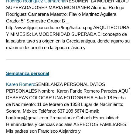
Rodrigo Rodriguez Camarena
RESUMEN: LA MODERNIDAD
SUPERADA JOSEP MARIA MONTANER Alumno: Rodrigo
Rodríguez Camarena Maestro: Flavio Martinez Aguilera
Grado: 5° Semestre Grupo: B _
http:/www.itjiquilpan.edu.mx/Img/halcon.png ARQUITECTURA
Y MIMESIS: LA MODERNIDAD SUPERADA El concepto de
la palabra tuvo su origen en la Grecia antigua, donde agarro su
máximo desarrollo en la época clásica y
Semblanza personal
Karen Romero
SEMBLANZA PERSONAL DATOS
PERSONALES Nombre: Karen Faride Romero Paredes AQUÍ
DEBERAS COLOCAR UNA FOTOGRAFIA Edad: 18 Fecha
de Nacimiento: 11 de febrero de 1998 Lugar de Nacimiento:
Sonora, México Teléfono: 637 109 5674 E-mail:
hadikarp@gmail.com Preparatoria: Cobach Especialidad:
Humanidades y ciencias sociales ASPECTOS FAMILIARES:
Mis padres son Francisco Alejandro y