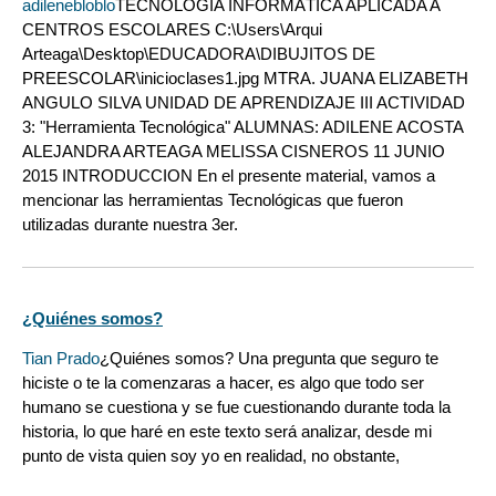
adilenebloblo
TECNOLOGÍA INFORMÁTICA APLICADA A
CENTROS ESCOLARES C:\Users\Arqui
Arteaga\Desktop\EDUCADORA\DIBUJITOS DE
PREESCOLAR\inicioclases1.jpg MTRA. JUANA ELIZABETH
ANGULO SILVA UNIDAD DE APRENDIZAJE III ACTIVIDAD
3: "Herramienta Tecnológica" ALUMNAS: ADILENE ACOSTA
ALEJANDRA ARTEAGA MELISSA CISNEROS 11 JUNIO
2015 INTRODUCCION En el presente material, vamos a
mencionar las herramientas Tecnológicas que fueron
utilizadas durante nuestra 3er.
¿Quiénes somos?
Tian Prado
¿Quiénes somos? Una pregunta que seguro te
hiciste o te la comenzaras a hacer, es algo que todo ser
humano se cuestiona y se fue cuestionando durante toda la
historia, lo que haré en este texto será analizar, desde mi
punto de vista quien soy yo en realidad, no obstante,