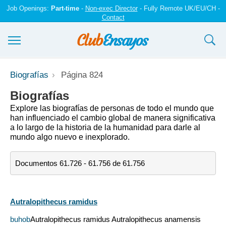
Job Openings:
Part-time
-
Non-exec Director
- Fully Remote UK/EU/CH -
Contact
Ensayos y trabajos
Biografías
Página 824
Registrarse
Biografías
Explore las biografías de personas de todo el mundo que
Iniciar sesión
han influenciado el cambio global de manera significativa
a lo largo de la historia de la humanidad para darle al
mundo algo nuevo e inexplorado.
Contáctenos
Documentos 61.726 - 61.756 de 61.756
Autralopithecus ramidus
buhob
Autralopithecus ramidus Autralopithecus anamensis