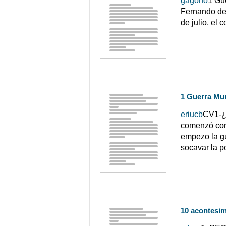
gagono
1 Gu
Fernando de 
de julio, el
1 Guerra Mun
eriucb
CV1-¿
comenzó como
empezo la gu
socavar la p
10 acontesim