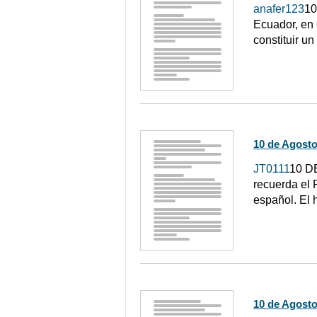
anafer123
10
Ecuador, en 
constituir u
10 de Agosto
JT0111
10 D
recuerda el 
español. El 
10 de Agosto