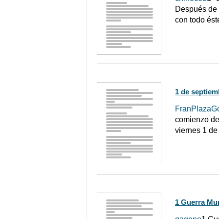
Después de l
con todo ést
1 de septiem
FranPlazaG
comienzo de 
viernes 1 de
1 Guerra Mun