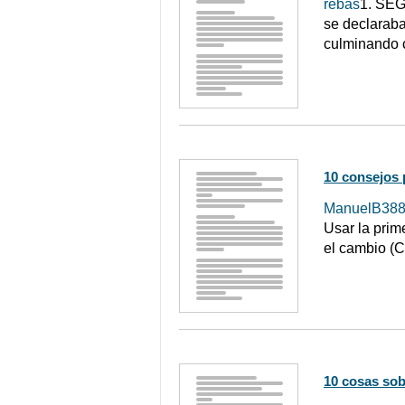
rebas
1. SEG
se declarab
culminando 
10 consejos
ManuelB38
Usar la prim
el cambio (C
10 cosas sob