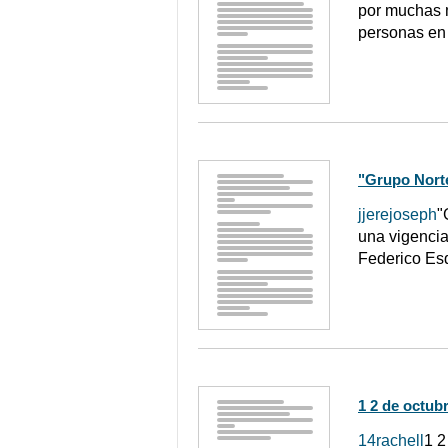
por muchas m
personas en 
"Grupo Norte
jjerejoseph
"
una vigencia
Federico Esq
1 2 de octub
14rachell
1 2