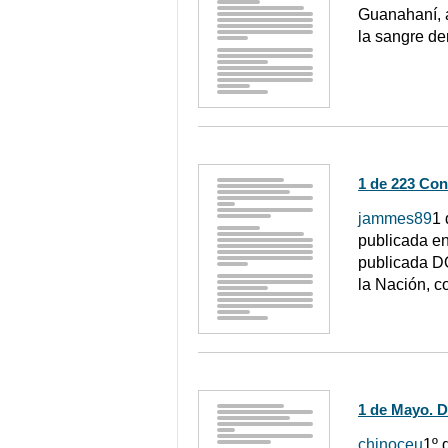
Guanahaní, a
la sangre de
1 de 223 Con
jammes89
1
publicada en
publicada DO
la Nación, c
1 de Mayo. D
chinoceu
1º 