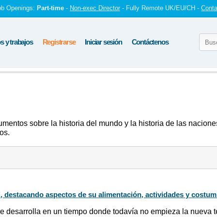
ob Openings:
Part-time
-
Non-exec Director
- Fully Remote UK/EU/CH -
Conta
 y trabajos
Registrarse
Iniciar sesión
Contáctenos
entos sobre la historia del mundo y la historia de las naciones
os.
", destacando aspectos de su alimentación, actividades y costu
se desarrolla en un tiempo donde todavía no empieza la nueva t