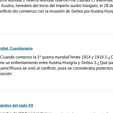
erra Mundial 2 Guerra Mundial Guerra Fría Causas El asesinato
Austria, heredero del trono del Imperio austro-húngaro, el 28 d
 conflicto dio comienzo con la invasión de Serbia por Austria-Hun
dial. Cuestionario
Cuando comenzo la 1º guerra mundial?entre 1914 y 1918 2-¿
 un enfrentamiento entre Austria-Hungría y Serbia 3-¿Que pai
erra?Rusia se unió al conflicto, pues se consideraba protector
osición
ientos del siglo XX