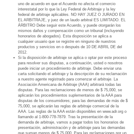
uno de acuerdo en que el Acuerdo no afecta el comercio
interestatal por lo que la Ley Federal de Arbitraje y la ley
federal de arbitraje aplicables. NO HAY JUEZ O JURADO EN
EL ARBITRAJE, y juez de un laudo arbitral ES LIMITADO. EL
ÁRBITRO Debe seguir este Acuerdo, y puede otorgarán los
mismos daños y compensación como un tribunal (incluyendo
honorarios de abogados). Esta disposición se aplica a
cualquier usuario que se registre en ninguno de nuestros
productos y servicios en o después de 10 DE ABRIL DE del
2012.
Si la disposición de arbitraje se aplica o optar por este proceso
para resolver sus disputas, a continuación, usted o nosotros
puede iniciar un procedimiento de arbitraje. Debe enviar una
carta solicitando el arbitraje y la descripción de su reclamación
a nuestro agente registrado para comenzar el arbitraje. La
Asociación Americana de Arbitraje (AAA) arbitrará todas las
disputas. Para las reclamaciones de menos de $ 75,000, se
aplicarán los procedimientos suplementarios de la AAA para
disputas de los consumidores; para las demandas de más de $
75,000, se aplicarán las reglas de arbitraje comercial de la
AAA. Las reglas de la AAA están disponibles en www.adr.org o
llamando al 1-800-778-7879. Tras la presentación de la
demanda de arbitraje, vamos a pagar todos los honorarios de
presentación, administración y de arbitraje para las demandas
que suman menos de $ 75.000. Para las reclamaciones por un