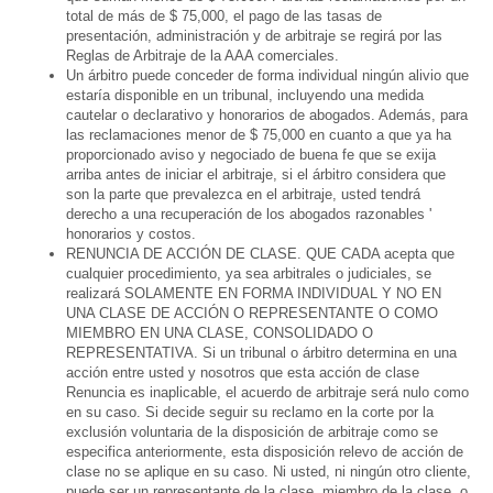
total de más de $ 75,000, el pago de las tasas de
presentación, administración y de arbitraje se regirá por las
Reglas de Arbitraje de la AAA comerciales.
Un árbitro puede conceder de forma individual ningún alivio que
estaría disponible en un tribunal, incluyendo una medida
cautelar o declarativo y honorarios de abogados. Además, para
las reclamaciones menor de $ 75,000 en cuanto a que ya ha
proporcionado aviso y negociado de buena fe que se exija
arriba antes de iniciar el arbitraje, si el árbitro considera que
son la parte que prevalezca en el arbitraje, usted tendrá
derecho a una recuperación de los abogados razonables '
honorarios y costos.
RENUNCIA DE ACCIÓN DE CLASE. QUE CADA acepta que
cualquier procedimiento, ya sea arbitrales o judiciales, se
realizará SOLAMENTE EN FORMA INDIVIDUAL Y NO EN
UNA CLASE DE ACCIÓN O REPRESENTANTE O COMO
MIEMBRO EN UNA CLASE, CONSOLIDADO O
REPRESENTATIVA. Si un tribunal o árbitro determina en una
acción entre usted y nosotros que esta acción de clase
Renuncia es inaplicable, el acuerdo de arbitraje será nulo como
en su caso. Si decide seguir su reclamo en la corte por la
exclusión voluntaria de la disposición de arbitraje como se
especifica anteriormente, esta disposición relevo de acción de
clase no se aplique en su caso. Ni usted, ni ningún otro cliente,
puede ser un representante de la clase, miembro de la clase, o