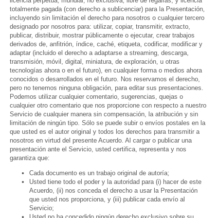
licencia perpetua, mundial, no exclusiva, libre de regalías, y licencia
totalmente pagada (con derecho a sublicenciar) para la Presentación,
incluyendo sin limitación el derecho para nosotros o cualquier tercero
designado por nosotros para: utilizar, copiar, transmitir, extracto,
publicar, distribuir, mostrar públicamente o ejecutar, crear trabajos
derivados de, anfitrión, índice, caché, etiqueta, codificar, modificar y
adaptar (incluido el derecho a adaptarse a streaming, descarga,
transmisión, móvil, digital, miniatura, de exploración, u otras
tecnologías ahora o en el futuro), en cualquier forma o medios ahora
conocidos o desarrollados en el futuro. Nos reservamos el derecho,
pero no tenemos ninguna obligación, para editar sus presentaciones.
Podemos utilizar cualquier comentario, sugerencias, quejas o
cualquier otro comentario que nos proporcione con respecto a nuestro
Servicio de cualquier manera sin compensación, la atribución y sin
limitación de ningún tipo. Sólo se puede subir o envíos postales en la
que usted es el autor original y todos los derechos para transmitir a
nosotros en virtud del presente Acuerdo. Al cargar o publicar una
presentación ante el Servicio, usted certifica, representa y nos
garantiza que:
Cada documento es un trabajo original de autoría;
Usted tiene todo el poder y la autoridad para (i) hacer de este
Acuerdo, (ii) nos conceda el derecho a usar la Presentación
que usted nos proporciona, y (iii) publicar cada envío al
Servicio;
Usted no ha concedido ningún derecho exclusivo sobre su