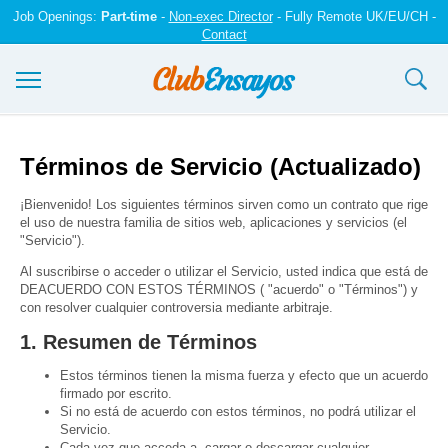
Job Openings:
Part-time
-
Non-exec Director
- Fully Remote UK/EU/CH -
Contact
Ensayos y trabajos
Términos de Servicio (Actualizado)
Registrarse
¡Bienvenido! Los siguientes términos sirven como un contrato que rige
el uso de nuestra familia de sitios web, aplicaciones y servicios (el
Iniciar sesión
"Servicio").
Contáctenos
Al suscribirse o acceder o utilizar el Servicio, usted indica que está de
DEACUERDO CON ESTOS TÉRMINOS ( "acuerdo" o "Términos") y
con resolver cualquier controversia mediante arbitraje.
1. Resumen de Términos
Estos términos tienen la misma fuerza y efecto que un acuerdo
firmado por escrito.
Si no está de acuerdo con estos términos, no podrá utilizar el
Servicio.
Cada vez que acceda a, cargar o descargar cualquier