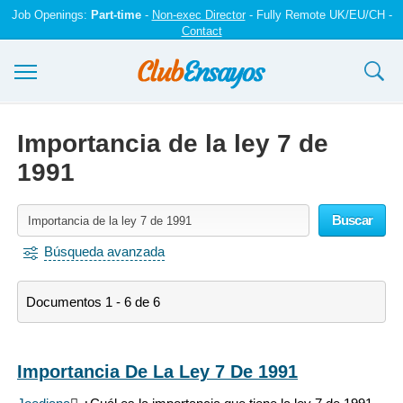
Job Openings:
Part-time
-
Non-exec Director
- Fully Remote UK/EU/CH -
Contact
Ensayos y trabajos
Importancia de la ley 7 de
Registrarse
1991
Iniciar sesión
Buscar
Contáctenos
Búsqueda avanzada
Documentos 1 - 6 de 6
Importancia De La Ley 7 De 1991