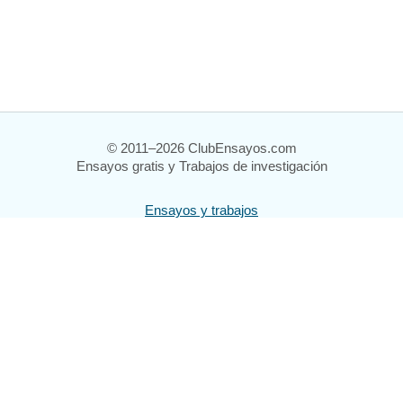
© 2011–2026 ClubEnsayos.com
Ensayos gratis y Trabajos de investigación
Ensayos y trabajos
Registrarse
Iniciar sesión
Ayuda
Contáctenos
Mapa del sitio