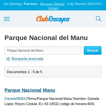
Job Openings:
Part-time
-
Non-exec Director
- Fully Remote UK/EU/CH -
Contact
Ensayos y trabajos
Parque Nacional del Manu
Registrarse
Buscar
Iniciar sesión
Búsqueda avanzada
Contáctenos
Documentos 1 - 5 de 5
Parque Nacional Manu
Daniela980610
Tema:Parque Nacional Manu Nombre: Daniela
Lopez Reyes Cedula: Ec-43-14532 codigo de horario:4041