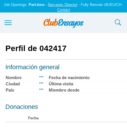
Job Openings:
Part-time
-
Non-exec Director
- Fully Remote UK/EU/CH -
Contact
Ensayos y trabajos
Perfil de 042417
Registrarse
Iniciar sesión
Información general
Contáctenos
Nombre
Fecha de nacimiento
***
Ciudad
Última visita
***
País
Miembro desde
***
Donaciones
Fecha