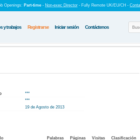
ob Openings:
Part-time
-
Non-exec Director
- Fully Remote UK/EU/CH -
Conta
 y trabajos
Registrarse
Iniciar sesión
Contáctenos
o
***
***
19 de Agosto de 2013
lo
Palabras
Páginas
Visitas
Clasificación