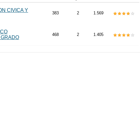
N CIVICA Y
383
2
1.569
ICO
468
2
1.405
 GRADO