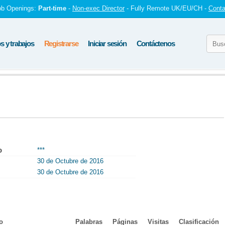
ob Openings:
Part-time
-
Non-exec Director
- Fully Remote UK/EU/CH -
Conta
 y trabajos
Registrarse
Iniciar sesión
Contáctenos
o
***
30 de Octubre de 2016
30 de Octubre de 2016
o
Palabras
Páginas
Visitas
Clasificación