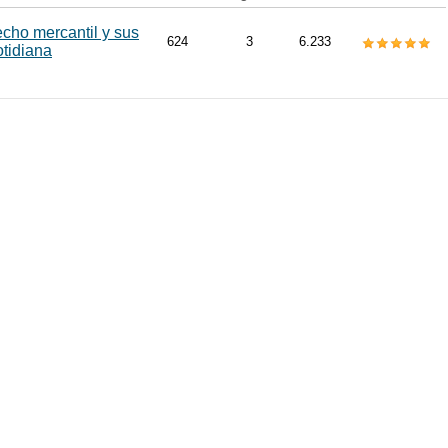
echo mercantil y sus
624
3
6.233
otidiana