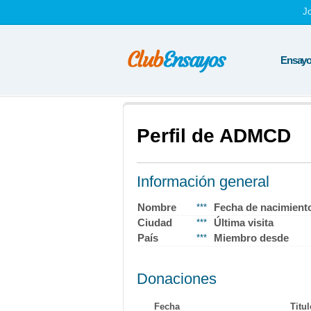
J
Ensayos
Perfil de ADMCD
Información general
Nombre
Fecha de nacimient
***
Ciudad
Última visita
***
País
Miembro desde
***
Donaciones
Fecha
Titul