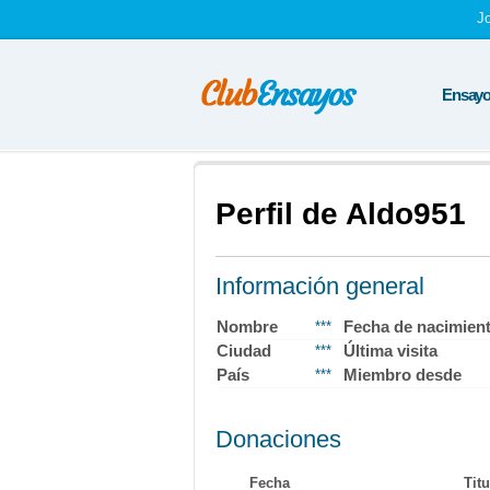
J
Ensayos
Perfil de Aldo951
Información general
Nombre
Fecha de nacimien
***
Ciudad
Última visita
***
País
Miembro desde
***
Donaciones
Fecha
Titu