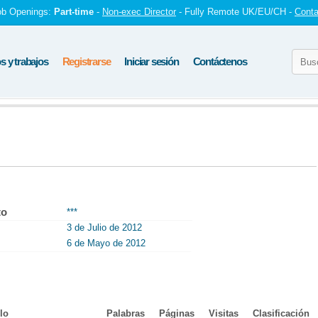
ob Openings:
Part-time
-
Non-exec Director
- Fully Remote UK/EU/CH -
Conta
 y trabajos
Registrarse
Iniciar sesión
Contáctenos
to
***
3 de Julio de 2012
6 de Mayo de 2012
lo
Palabras
Páginas
Visitas
Clasificación