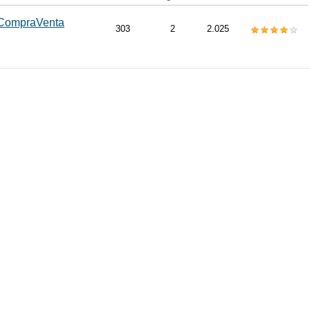
 CompraVenta
303
2
2.025