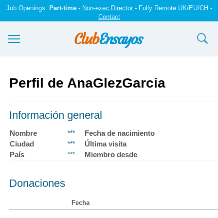
Job Openings:
Part-time
-
Non-exec Director
- Fully Remote UK/EU/CH -
Contact
Ensayos y trabajos
Perfil de AnaGlezGarcia
Registrarse
Iniciar sesión
Información general
Contáctenos
Nombre
Fecha de nacimiento
***
Ciudad
Última visita
***
País
Miembro desde
***
Donaciones
Fecha