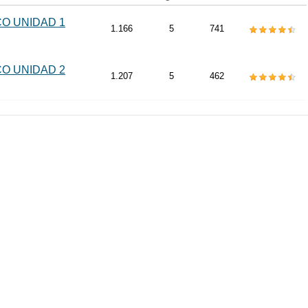
O UNIDAD 1
1.166
5
741
O UNIDAD 2
1.207
5
462