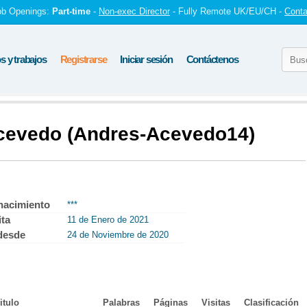
ob Openings:
Part-time
-
Non-exec Director
- Fully Remote UK/EU/CH -
Conta
 y trabajos
Registrarse
Iniciar sesión
Contáctenos
Acevedo (Andres-Acevedo14)
nacimiento
***
ita
11 de Enero de 2021
desde
24 de Noviembre de 2020
itulo
Palabras
Páginas
Visitas
Clasificación