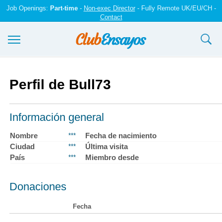
Job Openings:
Part-time
-
Non-exec Director
- Fully Remote UK/EU/CH -
Contact
Ensayos y trabajos
Perfil de Bull73
Registrarse
Iniciar sesión
Información general
Contáctenos
Nombre
Fecha de nacimiento
***
Ciudad
Última visita
***
País
Miembro desde
***
Donaciones
Fecha