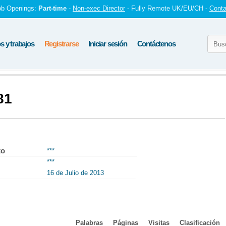
ob Openings:
Part-time
-
Non-exec Director
- Fully Remote UK/EU/CH -
Conta
 y trabajos
Registrarse
Iniciar sesión
Contáctenos
81
to
***
***
16 de Julio de 2013
Palabras
Páginas
Visitas
Clasificación