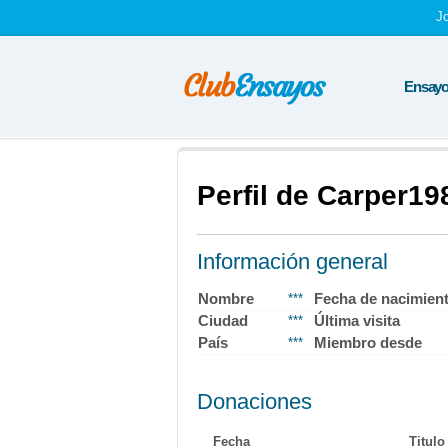
J
Ensayos
Perfil de Carper19
Información general
Nombre
Fecha de nacimien
***
Ciudad
Última visita
***
País
Miembro desde
***
Donaciones
Fecha
Titulo