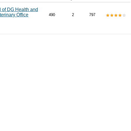
3 of DG Health and
rinary Office
490
2
797