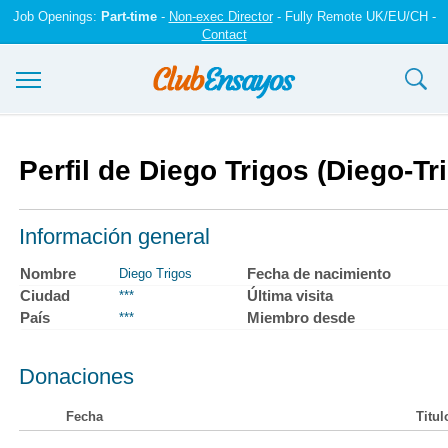
Job Openings:
Part-time
-
Non-exec Director
- Fully Remote UK/EU/CH -
Contact
Ensayos y trabajos
Perfil de Diego Trigos (Diego-Tr
Registrarse
Iniciar sesión
Información general
Contáctenos
Nombre
Fecha de nacimiento
Diego Trigos
Ciudad
Última visita
***
País
Miembro desde
***
Donaciones
Fecha
Titul