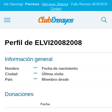
Job Openings:
Part-time
-
Non-exec Director
- Fully Remote UK/EU/CH -
Contact
Ensayos y trabajos
Perfil de ELVI20082008
Registrarse
Iniciar sesión
Información general
Contáctenos
Nombre
Fecha de nacimiento
***
Ciudad
Última visita
***
País
Miembro desde
***
Donaciones
Fecha