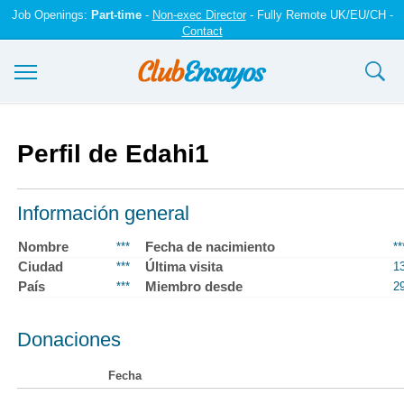
Job Openings:
Part-time
-
Non-exec Director
- Fully Remote UK/EU/CH -
Contact
Ensayos y trabajos
Perfil de Edahi1
Registrarse
Iniciar sesión
Información general
Contáctenos
Nombre
Fecha de nacimiento
***
**
Ciudad
Última visita
***
1
País
Miembro desde
***
2
Donaciones
Fecha