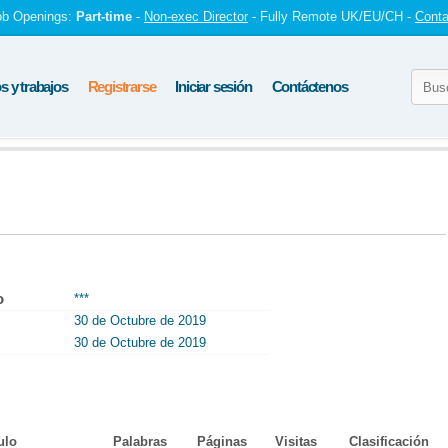
ob Openings:
Part-time
-
Non-exec Director
- Fully Remote UK/EU/CH -
Conta
 y trabajos
Registrarse
Iniciar sesión
Contáctenos
o
***
30 de Octubre de 2019
30 de Octubre de 2019
ulo
Palabras
Páginas
Visitas
Clasificación