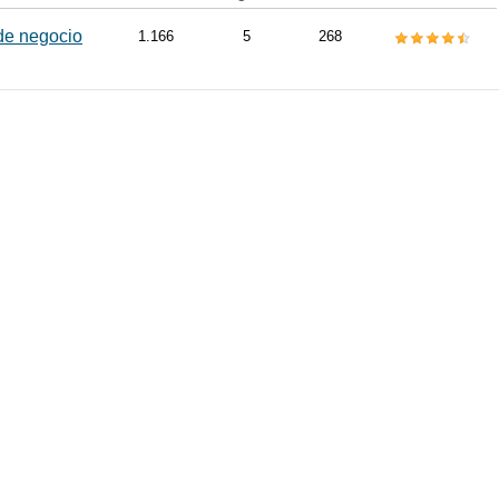
de negocio
1.166
5
268