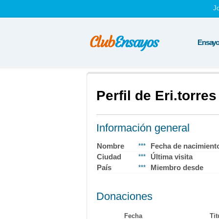
J
Ensayos
Perfil de Eri.torres
Información general
Nombre
Fecha de nacimient
***
Ciudad
Última visita
***
País
Miembro desde
***
Donaciones
Fecha
Tit