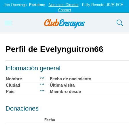
Job Openings:
Part-time
-
Non-exec Director
- Fully Remote UK/EU/CH -
Contact
Ensayos y trabajos
Perfil de Evelynguitron66
Registrarse
Iniciar sesión
Información general
Contáctenos
Nombre
Fecha de nacimiento
***
Ciudad
Última visita
***
País
Miembro desde
***
Donaciones
Fecha