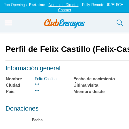
Job Openings:
Part-time
-
Non-exec Director
- Fully Remote UK/EU/CH -
Contact
Ensayos y trabajos
Perfil de Felix Castillo (Felix-Cas
Registrarse
Iniciar sesión
Información general
Contáctenos
Nombre
Fecha de nacimiento
Felix Castillo
Ciudad
Última visita
***
País
Miembro desde
***
Donaciones
Fecha