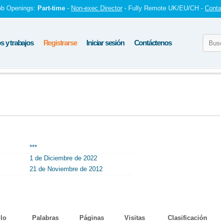
ob Openings:
Part-time
-
Non-exec Director
- Fully Remote UK/EU/CH -
Conta
 y trabajos
Registrarse
Iniciar sesión
Contáctenos
***
1 de Diciembre de 2022
21 de Noviembre de 2012
ulo
Palabras
Páginas
Visitas
Clasificación