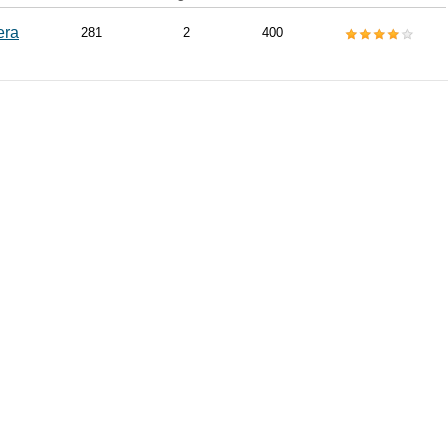
era
281
2
400