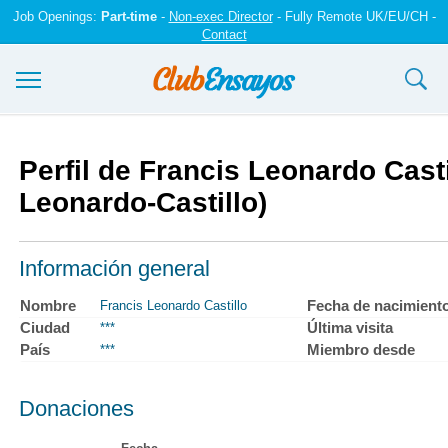
Job Openings:
Part-time
-
Non-exec Director
- Fully Remote UK/EU/CH -
Contact
Ensayos y trabajos
Perfil de Francis Leonardo Casti
Registrarse
Leonardo-Castillo)
Iniciar sesión
Información general
Contáctenos
Nombre
Fecha de nacimient
Francis Leonardo Castillo
Ciudad
Última visita
***
País
Miembro desde
***
Donaciones