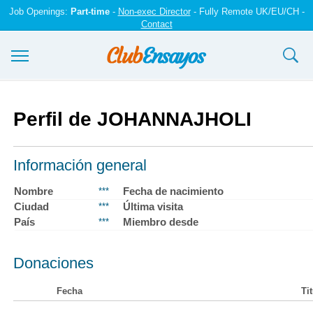
Job Openings:
Part-time
-
Non-exec Director
- Fully Remote UK/EU/CH -
Contact
Ensayos y trabajos
Perfil de JOHANNAJHOLI
Registrarse
Iniciar sesión
Información general
Contáctenos
Nombre
Fecha de nacimiento
***
Ciudad
Última visita
***
País
Miembro desde
***
Donaciones
Fecha
Ti