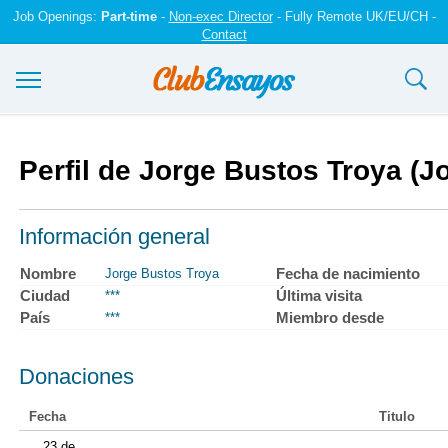
Job Openings:
Part-time
-
Non-exec Director
- Fully Remote UK/EU/CH -
Contact
Ensayos y trabajos
Perfil de Jorge Bustos Troya (J
Registrarse
Iniciar sesión
Información general
Contáctenos
Nombre
Fecha de nacimiento
Jorge Bustos Troya
Ciudad
Última visita
***
País
Miembro desde
***
Donaciones
Fecha
Titulo
23 de