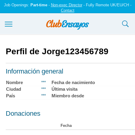
Job Openings:
Part-time
-
Non-exec Director
- Fully Remote UK/EU/CH -
Contact
Ensayos y trabajos
Perfil de Jorge123456789
Registrarse
Iniciar sesión
Información general
Contáctenos
Nombre
Fecha de nacimiento
***
Ciudad
Última visita
***
País
Miembro desde
***
Donaciones
Fecha