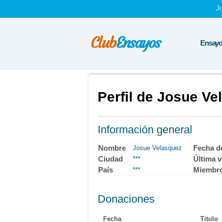
J
Ensayos
Perfil de Josue V
Información general
Nombre
Fecha d
Josue Velasquez
Ciudad
Última v
***
País
Miembr
***
Donaciones
Fecha
Titulo