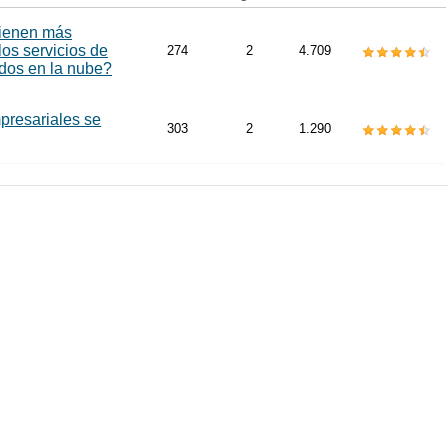
tienen más
los servicios de
274
2
4.709
os en la nube?
presariales se
303
2
1.290