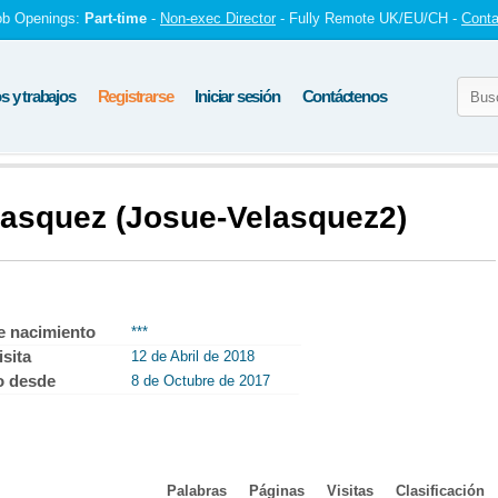
ob Openings:
Part-time
-
Non-exec Director
- Fully Remote UK/EU/CH -
Conta
 y trabajos
Registrarse
Iniciar sesión
Contáctenos
elasquez (Josue-Velasquez2)
e nacimiento
***
isita
12 de Abril de 2018
o desde
8 de Octubre de 2017
Palabras
Páginas
Visitas
Clasificación