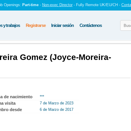
ob Openings:
Part-time
-
Non-exec Director
- Fully Remote UK/EU/CH -
Conta
 y trabajos
Registrarse
Iniciar sesión
Contáctenos
oreira Gomez (Joyce-Moreira-
a de nacimiento
***
ma visita
7 de Marzo de 2023
mbro desde
6 de Marzo de 2017