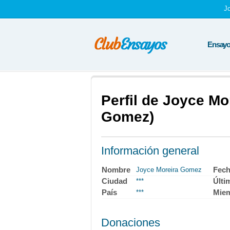
J
Ensayos
Perfil de Joyce M
Gomez)
Información general
Nombre
Fech
Joyce Moreira Gomez
Ciudad
Últi
***
País
Mie
***
Donaciones