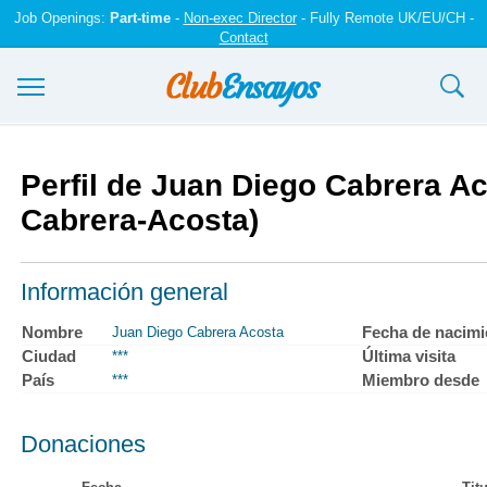
Job Openings:
Part-time
-
Non-exec Director
- Fully Remote UK/EU/CH -
Contact
Ensayos y trabajos
Perfil de Juan Diego Cabrera A
Registrarse
Cabrera-Acosta)
Iniciar sesión
Información general
Contáctenos
Nombre
Fecha de nacimi
Juan Diego Cabrera Acosta
Ciudad
Última visita
***
País
Miembro desde
***
Donaciones