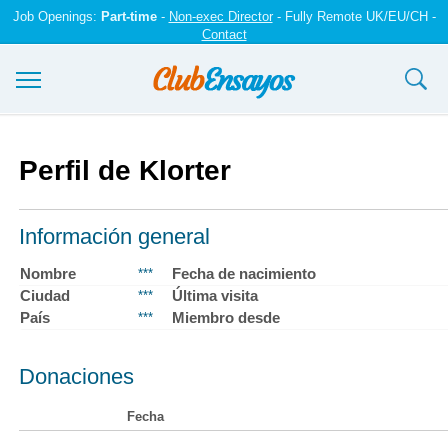
Job Openings:
Part-time
-
Non-exec Director
- Fully Remote UK/EU/CH -
Contact
Ensayos y trabajos
Perfil de Klorter
Registrarse
Iniciar sesión
Información general
Contáctenos
Nombre
Fecha de nacimiento
***
Ciudad
Última visita
***
País
Miembro desde
***
Donaciones
Fecha