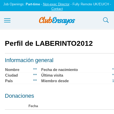
Job Openings:
Part-time
-
Non-exec Director
- Fully Remote UK/EU/CH -
Contact
Ensayos y trabajos
Perfil de LABERINTO2012
Registrarse
Iniciar sesión
Información general
Contáctenos
Nombre
Fecha de nacimiento
***
*
Ciudad
Última visita
***
*
País
Miembro desde
***
1
Donaciones
Fecha