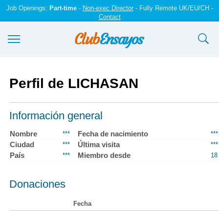
Job Openings:
Part-time
-
Non-exec Director
- Fully Remote UK/EU/CH -
Contact
Ensayos y trabajos
Perfil de LICHASAN
Registrarse
Iniciar sesión
Información general
Contáctenos
Nombre
Fecha de nacimiento
***
***
Ciudad
Última visita
***
***
País
Miembro desde
***
18
Donaciones
Fecha