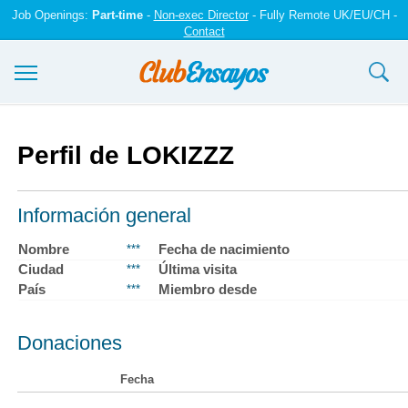
Job Openings:
Part-time
-
Non-exec Director
- Fully Remote UK/EU/CH -
Contact
Ensayos y trabajos
Perfil de LOKIZZZ
Registrarse
Iniciar sesión
Información general
Contáctenos
Nombre
Fecha de nacimiento
***
Ciudad
Última visita
***
País
Miembro desde
***
Donaciones
Fecha