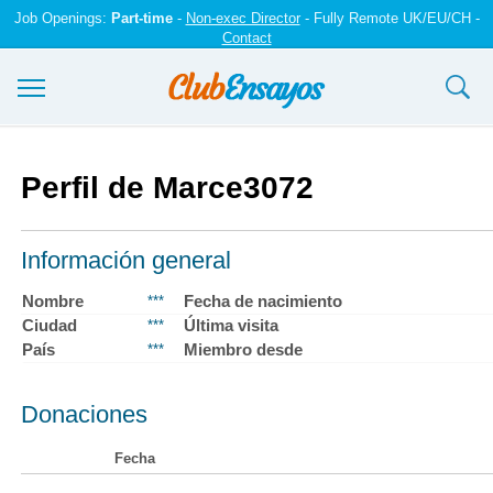
Job Openings:
Part-time
-
Non-exec Director
- Fully Remote UK/EU/CH -
Contact
Ensayos y trabajos
Perfil de Marce3072
Registrarse
Iniciar sesión
Información general
Contáctenos
Nombre
Fecha de nacimiento
***
Ciudad
Última visita
***
País
Miembro desde
***
Donaciones
Fecha