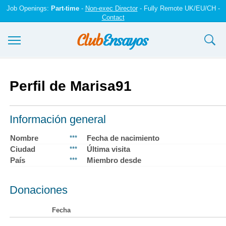
Job Openings:
Part-time
-
Non-exec Director
- Fully Remote UK/EU/CH -
Contact
Ensayos y trabajos
Perfil de Marisa91
Registrarse
Iniciar sesión
Información general
Contáctenos
Nombre
Fecha de nacimiento
***
Ciudad
Última visita
***
País
Miembro desde
***
Donaciones
Fecha