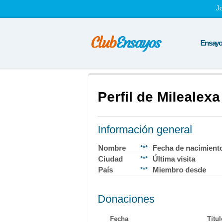
J
Ensayos
Perfil de Milealexa
Información general
Nombre
Fecha de nacimient
***
Ciudad
Última visita
***
País
Miembro desde
***
Donaciones
Fecha
Titul