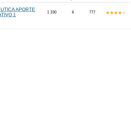
UTICA APORTE
1.330
6
777
TIVO 1