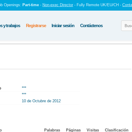
ob Openings:
Part-time
-
Non-exec Director
- Fully Remote UK/EU/CH -
Conta
 y trabajos
Registrarse
Iniciar sesión
Contáctenos
o
***
***
10 de Octubre de 2012
o
Palabras
Páginas
Visitas
Clasificación