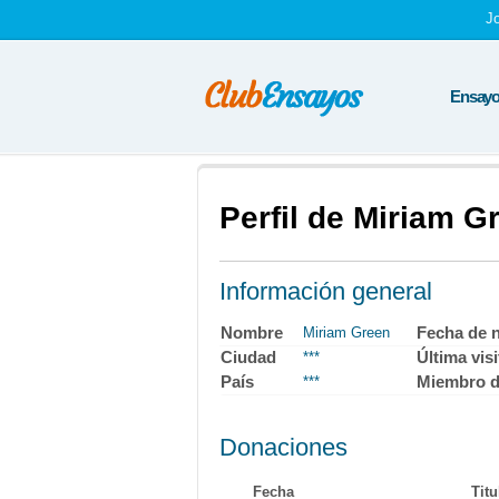
J
Ensayos
Perfil de Miriam G
Información general
Nombre
Fecha de 
Miriam Green
Ciudad
Última visi
***
País
Miembro 
***
Donaciones
Fecha
Titu