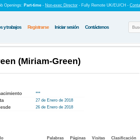
ob Openings:
Part-time
-
Non-exec Director
- Fully Remote UK/EU/CH -
Conta
 y trabajos
Registrarse
Iniciar sesión
Contáctenos
reen (Miriam-Green)
nacimiento
***
ta
27 de Enero de 2018
desde
26 de Enero de 2018
lo
Palabras
Páginas
Visitas
Clasificación