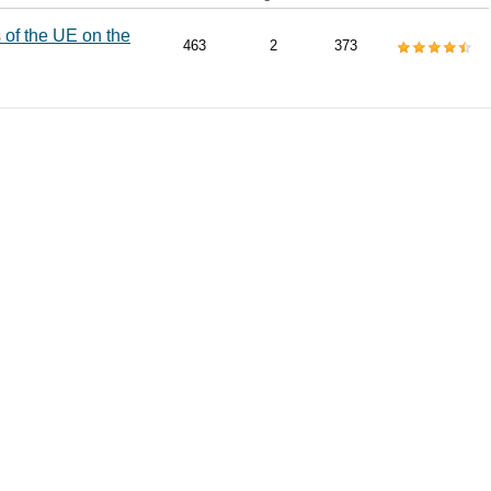
 of the UE on the
463
2
373