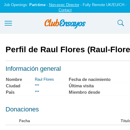
Job Openings:
Part-time
-
Non-exec Director
- Fully Remote UK/EU/CH -
Contact
Ensayos y trabajos
Perfil de Raul Flores (Raul-Flor
Registrarse
Iniciar sesión
Información general
Contáctenos
Nombre
Fecha de nacimiento
Raul Flores
Ciudad
Última visita
***
País
Miembro desde
***
Donaciones
Fecha
Titul