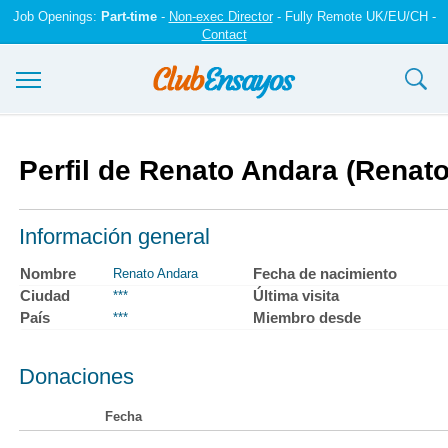
Job Openings:
Part-time
-
Non-exec Director
- Fully Remote UK/EU/CH -
Contact
Ensayos y trabajos
Perfil de Renato Andara (Renat
Registrarse
Iniciar sesión
Información general
Contáctenos
Nombre
Fecha de nacimiento
Renato Andara
Ciudad
Última visita
***
País
Miembro desde
***
Donaciones
Fecha