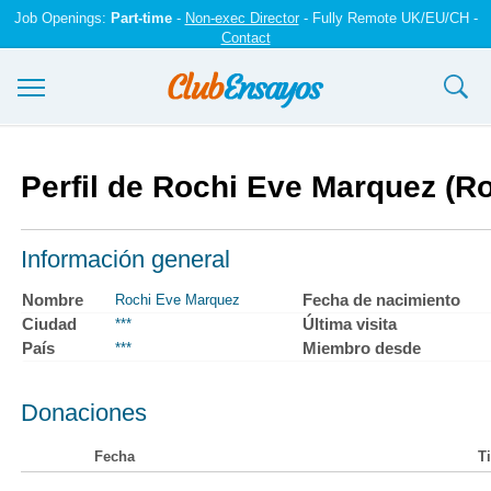
Job Openings:
Part-time
-
Non-exec Director
- Fully Remote UK/EU/CH -
Contact
Ensayos y trabajos
Perfil de Rochi Eve Marquez (R
Registrarse
Iniciar sesión
Información general
Contáctenos
Nombre
Fecha de nacimiento
Rochi Eve Marquez
Ciudad
Última visita
***
País
Miembro desde
***
Donaciones
Fecha
Ti