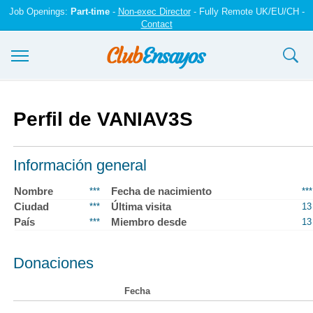
Job Openings:
Part-time
-
Non-exec Director
- Fully Remote UK/EU/CH -
Contact
Ensayos y trabajos
Perfil de VANIAV3S
Registrarse
Iniciar sesión
Información general
Contáctenos
Nombre
Fecha de nacimiento
***
***
Ciudad
Última visita
***
13
País
Miembro desde
***
13
Donaciones
Fecha