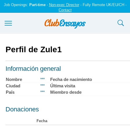
Job Openings:
Part-time
-
Non-exec Director
- Fully Remote UK/EU/CH -
Contact
Ensayos y trabajos
Perfil de Zule1
Registrarse
Iniciar sesión
Información general
Contáctenos
Nombre
Fecha de nacimiento
***
Ciudad
Última visita
***
País
Miembro desde
***
Donaciones
Fecha