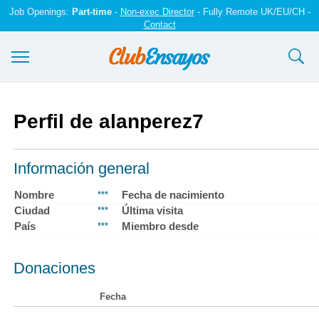
Job Openings:
Part-time
-
Non-exec Director
- Fully Remote UK/EU/CH -
Contact
Ensayos y trabajos
Perfil de alanperez7
Registrarse
Iniciar sesión
Información general
Contáctenos
Nombre
Fecha de nacimiento
***
Ciudad
Última visita
***
País
Miembro desde
***
Donaciones
Fecha