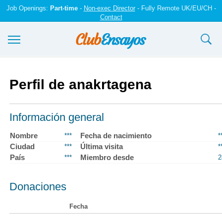
Job Openings:
Part-time
-
Non-exec Director
- Fully Remote UK/EU/CH -
Contact
Ensayos y trabajos
Perfil de anakrtagena
Registrarse
Iniciar sesión
Información general
Contáctenos
Nombre
Fecha de nacimiento
***
*
Ciudad
Última visita
***
*
País
Miembro desde
***
2
Donaciones
Fecha