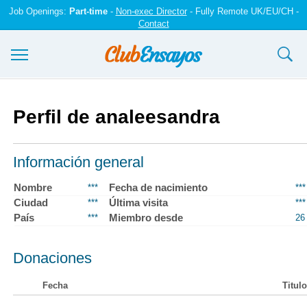
Job Openings:
Part-time
-
Non-exec Director
- Fully Remote UK/EU/CH -
Contact
Ensayos y trabajos
Perfil de analeesandra
Registrarse
Iniciar sesión
Información general
Contáctenos
Nombre
Fecha de nacimiento
***
***
Ciudad
Última visita
***
***
País
Miembro desde
***
26
Donaciones
Fecha
Titulo